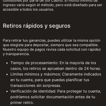
comisiones por parte de Sol Casino. El monto mínimo de
ingreso varía según el método, pero está diseñado para ser
accesible a todos los usuarios.
Retiros rápidos y seguros
Para retirar tus ganancias, puedes utilizar la misma opción
que elegiste para depositar, siempre que sea compatible.
Nuestro equipo de pagos revisa cada solicitud con rapidez
y transparencia.
Tiempo de procesamiento: En la mayoría de los
casos, los retiros se aprueban dentro de 24 horas.
Límites mínimos y máximos: Claramente indicados
en tu cuenta, para que puedas planificar tus
transacciones sin sorpresas.
Verificación de identidad: Para proteger tu cuenta,
podríamos solicitar documentación antes de tu
primer retiro.