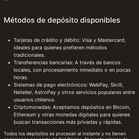
Métodos de depósito disponibles
Tarjetas de crédito y débito: Visa y Mastercard,
ideales para quienes prefieren métodos
tradicionales.
Transferencias bancarias: A través de bancos
locales, con procesamiento inmediato o en pocas
horas.
Sistemas de pago electrónicos: WebPay, Skrill,
Neteller, AstroPay y otros servicios populares entre
usuarios chilenos.
Criptomonedas: Aceptamos depósitos en Bitcoin,
Ethereum y otras monedas digitales para quienes
buscan transacciones más privadas y rápidas.
Todos los depósitos se procesan al instante y no tienen