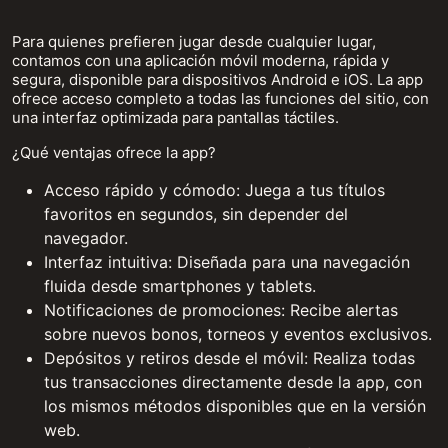
Para quienes prefieren jugar desde cualquier lugar,
contamos con una aplicación móvil moderna, rápida y
segura, disponible para dispositivos Android e iOS. La app
ofrece acceso completo a todas las funciones del sitio, con
una interfaz optimizada para pantallas táctiles.
¿Qué ventajas ofrece la app?
Acceso rápido y cómodo: Juega a tus títulos
favoritos en segundos, sin depender del
navegador.
Interfaz intuitiva: Diseñada para una navegación
fluida desde smartphones y tablets.
Notificaciones de promociones: Recibe alertas
sobre nuevos bonos, torneos y eventos exclusivos.
Depósitos y retiros desde el móvil: Realiza todas
tus transacciones directamente desde la app, con
los mismos métodos disponibles que en la versión
web.