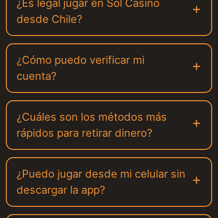
¿Es legal jugar en Sol Casino
desde Chile?
¿Cómo puedo verificar mi
cuenta?
¿Cuáles son los métodos más
rápidos para retirar dinero?
¿Puedo jugar desde mi celular sin
descargar la app?