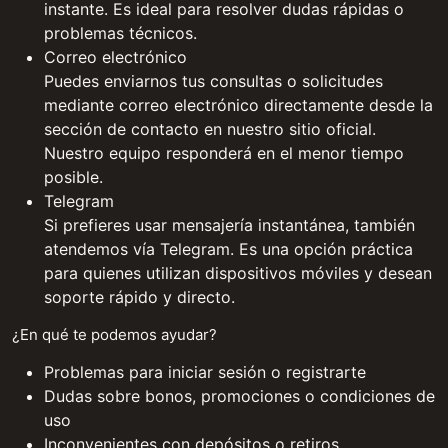
instante. Es ideal para resolver dudas rápidas o
problemas técnicos.
Correo electrónico
Puedes enviarnos tus consultas o solicitudes
mediante correo electrónico directamente desde la
sección de contacto en nuestro sitio oficial.
Nuestro equipo responderá en el menor tiempo
posible.
Telegram
Si prefieres usar mensajería instantánea, también
atendemos vía Telegram. Es una opción práctica
para quienes utilizan dispositivos móviles y desean
soporte rápido y directo.
¿En qué te podemos ayudar?
Problemas para iniciar sesión o registrarte
Dudas sobre bonos, promociones o condiciones de
uso
Inconvenientes con depósitos o retiros