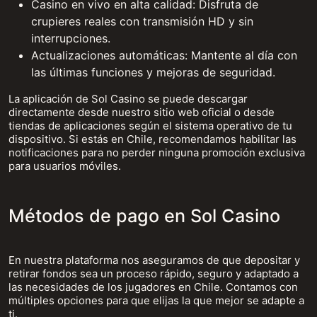
Casino en vivo en alta calidad: Disfruta de
crupieres reales con transmisión HD y sin
interrupciones.
Actualizaciones automáticas: Mantente al día con
las últimas funciones y mejoras de seguridad.
La aplicación de Sol Casino se puede descargar
directamente desde nuestro sitio web oficial o desde
tiendas de aplicaciones según el sistema operativo de tu
dispositivo. Si estás en Chile, recomendamos habilitar las
notificaciones para no perder ninguna promoción exclusiva
para usuarios móviles.
Métodos de pago en Sol Casino
En nuestra plataforma nos aseguramos de que depositar y
retirar fondos sea un proceso rápido, seguro y adaptado a
las necesidades de los jugadores en Chile. Contamos con
múltiples opciones para que elijas la que mejor se adapte a
ti.